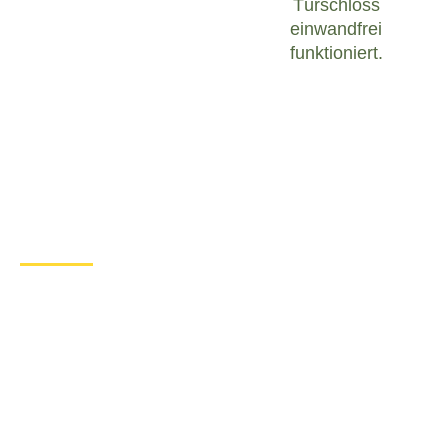
Türschloss
einwandfrei
funktioniert.
Was tun bei einem Türschloss
Defekt in Mixdorf?
Wenn Sie in Mixdorf mit einem defekten
Türschloss konfrontiert sind, ist es wichtig, ruhig zu
bleiben und angemessen zu handeln. Hier sind
einige Schritte, die Sie unternehmen können, um
das Problem zu lösen:
Überprüfen Sie den Zustand des
Türschlosses
: Untersuchen Sie das
Türschloss sorgfältig, um festzustellen, ob