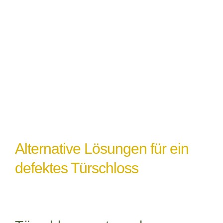
Witterungseinflüsse
: Extremes Wetter
oder Feuchtigkeit können ebenfalls zu
einem Türschlossdefekt führen,
insbesondere wenn das Schloss nicht
ordnungsgemäß abgedichtet oder geschützt
ist.
Alternative Lösungen für ein
defektes Türschloss