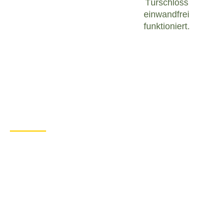
Türschloss
einwandfrei
funktioniert.
Was tun bei einem Türschloss
Defekt in Markgröningen?
Wenn Sie in Markgröningen mit einem defekten
Türschloss konfrontiert sind, ist es wichtig, ruhig zu
bleiben und angemessen zu handeln. Hier sind
einige Schritte, die Sie unternehmen können, um
das Problem zu lösen:
Überprüfen Sie den Zustand des
Türschlosses
: Untersuchen Sie das
Türschloss sorgfältig, um festzustellen, ob