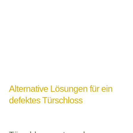
Witterungseinflüsse
: Extremes Wetter
oder Feuchtigkeit können ebenfalls zu
einem Türschlossdefekt führen,
insbesondere wenn das Schloss nicht
ordnungsgemäß abgedichtet oder geschützt
ist.
Alternative Lösungen für ein
defektes Türschloss