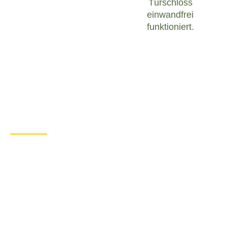
Türschloss
einwandfrei
funktioniert.
Was tun bei einem Türschloss
Defekt in Höchberg?
Wenn Sie in Höchberg mit einem defekten
Türschloss konfrontiert sind, ist es wichtig, ruhig zu
bleiben und angemessen zu handeln. Hier sind
einige Schritte, die Sie unternehmen können, um
das Problem zu lösen:
Überprüfen Sie den Zustand des
Türschlosses
: Untersuchen Sie das
Türschloss sorgfältig, um festzustellen, ob