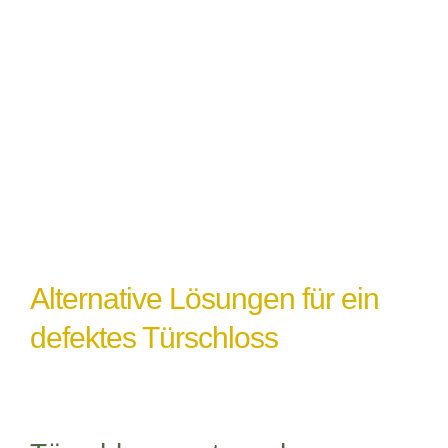
Witterungseinflüsse
: Extremes Wetter
oder Feuchtigkeit können ebenfalls zu
einem Türschlossdefekt führen,
insbesondere wenn das Schloss nicht
ordnungsgemäß abgedichtet oder geschützt
ist.
Alternative Lösungen für ein
defektes Türschloss