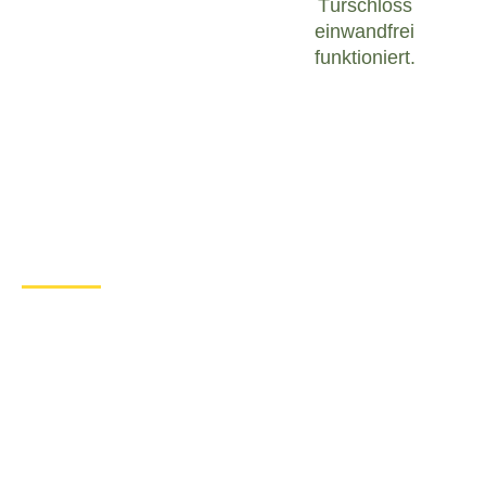
Türschloss
einwandfrei
funktioniert.
Was tun bei einem Türschloss
Defekt in Hermaringen?
Wenn Sie in Hermaringen mit einem defekten
Türschloss konfrontiert sind, ist es wichtig, ruhig zu
bleiben und angemessen zu handeln. Hier sind
einige Schritte, die Sie unternehmen können, um
das Problem zu lösen:
Überprüfen Sie den Zustand des
Türschlosses
: Untersuchen Sie das
Türschloss sorgfältig, um festzustellen, ob