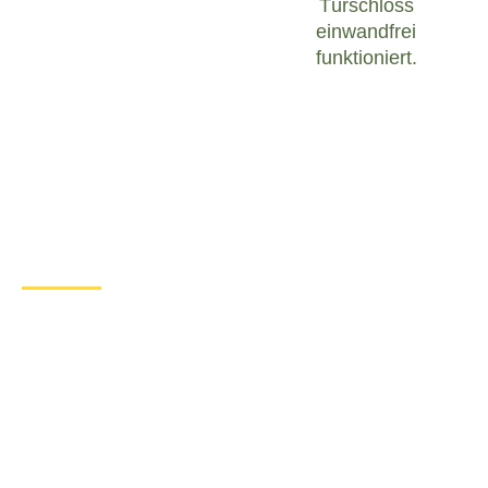
Türschloss
einwandfrei
funktioniert.
Was tun bei einem Türschloss
Defekt in Dersekow?
Wenn Sie in Dersekow mit einem defekten
Türschloss konfrontiert sind, ist es wichtig, ruhig zu
bleiben und angemessen zu handeln. Hier sind
einige Schritte, die Sie unternehmen können, um
das Problem zu lösen:
Überprüfen Sie den Zustand des
Türschlosses
: Untersuchen Sie das
Türschloss sorgfältig, um festzustellen, ob