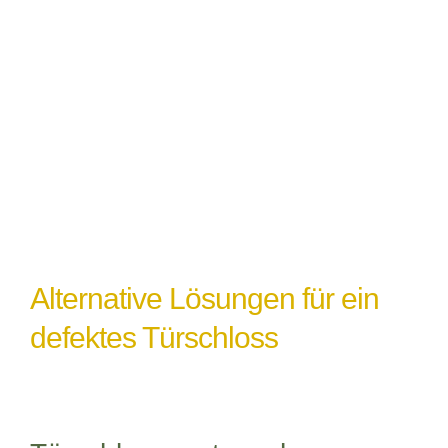
Witterungseinflüsse
: Extremes Wetter
oder Feuchtigkeit können ebenfalls zu
einem Türschlossdefekt führen,
insbesondere wenn das Schloss nicht
ordnungsgemäß abgedichtet oder geschützt
ist.
Alternative Lösungen für ein
defektes Türschloss