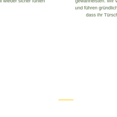
l wieder sicher fühlen
gewährleisten. Wir 
und führen gründlich
dass Ihr Türsch
Was tun bei einem Türschloss D
Wenn Sie in Christes mit ei
ist es wichtig, ruhig zu bl