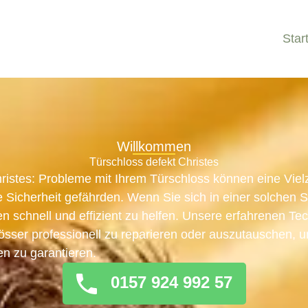
Star
Willkommen
Türschloss defekt Christes
hristes: Probleme mit Ihrem Türschloss können eine Vie
 Sicherheit gefährden. Wenn Sie sich in einer solchen Si
en schnell und effizient zu helfen. Unsere erfahrenen Te
hlösser professionell zu reparieren oder auszutauschen, 
en zu garantieren.
0157 924 992 57