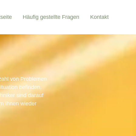
tseite
Häufig gestellte Fragen
Kontakt
lzahl von Problemen
tuation befinden,
chniker sind darauf
um Ihnen wieder