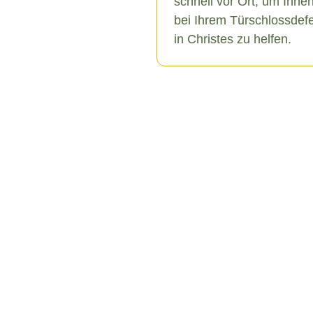
schnell vor Ort, um Ihne
bei Ihrem Türschlossdef
in Christes zu helfen.
es
schiedene Ursachen haben,
u äußeren Einflüssen