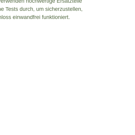
verwenden hochwertige Ersatzteile
e Tests durch, um sicherzustellen,
loss einwandfrei funktioniert.
efekt in Christes?
nem defekten Türschloss konfrontiert sind,
eiben und angemessen zu handeln. Hier sind