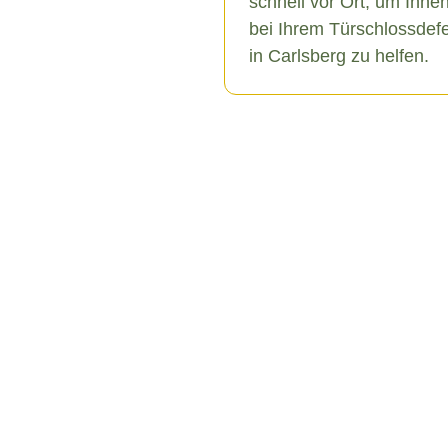
schnell vor Ort, um Ihne
bei Ihrem Türschlossdef
in Carlsberg zu helfen.
berg
erschiedene Ursachen haben,
u äußeren Einflüssen