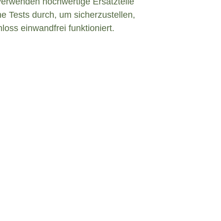
verwenden hochwertige Ersatzteile
e Tests durch, um sicherzustellen,
loss einwandfrei funktioniert.
efekt in Carlsberg?
inem defekten Türschloss konfrontiert sind,
eiben und angemessen zu handeln. Hier sind