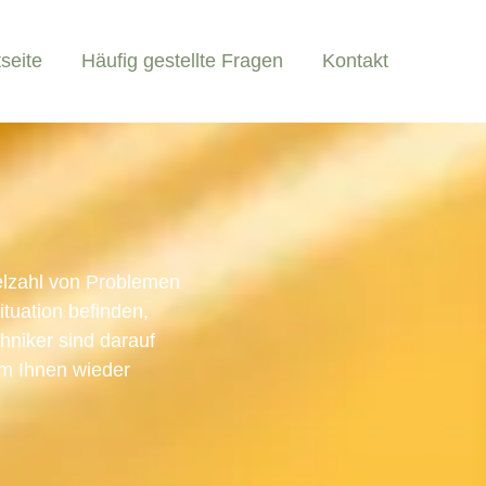
tseite
Häufig gestellte Fragen
Kontakt
elzahl von Problemen
tuation befinden,
chniker sind darauf
um Ihnen wieder