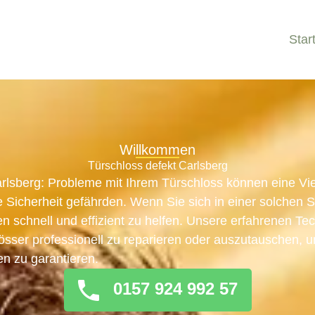
Star
Willkommen
Türschloss defekt Carlsberg
arlsberg: Probleme mit Ihrem Türschloss können eine Vi
 Sicherheit gefährden. Wenn Sie sich in einer solchen Si
en schnell und effizient zu helfen. Unsere erfahrenen Te
hlösser professionell zu reparieren oder auszutauschen, 
en zu garantieren.
0157 924 992 57