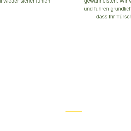
l wieder sicher fühlen
gewährleisten. Wir 
und führen gründlich
dass Ihr Türsch
Was tun bei einem Türschloss D
Wenn Sie in Carlsberg mit e
ist es wichtig, ruhig zu bl