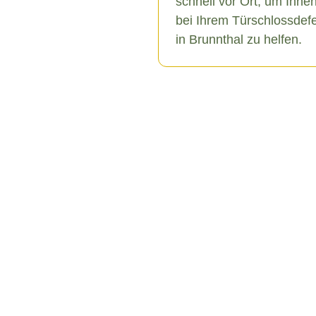
schnell vor Ort, um Ihne
bei Ihrem Türschlossdef
in Brunnthal zu helfen.
thal
erschiedene Ursachen haben,
u äußeren Einflüssen