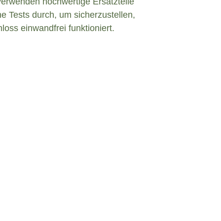
verwenden hochwertige Ersatzteile
e Tests durch, um sicherzustellen,
loss einwandfrei funktioniert.
efekt in Brunnthal?
inem defekten Türschloss konfrontiert sind,
eiben und angemessen zu handeln. Hier sind