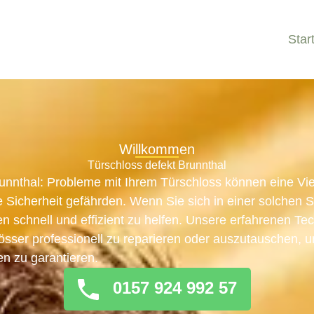
Star
Willkommen
Türschloss defekt Brunnthal
runnthal: Probleme mit Ihrem Türschloss können eine Vi
 Sicherheit gefährden. Wenn Sie sich in einer solchen Si
en schnell und effizient zu helfen. Unsere erfahrenen Te
hlösser professionell zu reparieren oder auszutauschen, 
en zu garantieren.
0157 924 992 57