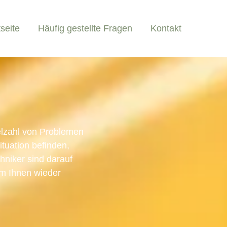
tseite
Häufig gestellte Fragen
Kontakt
elzahl von Problemen
tuation befinden,
chniker sind darauf
um Ihnen wieder