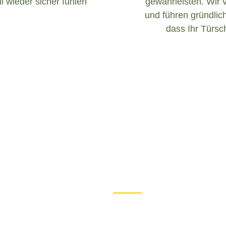
l wieder sicher fühlen
gewährleisten. Wir 
und führen gründlich
dass Ihr Türsch
Was tun bei einem Türschloss D
Wenn Sie in Brunnthal mit e
ist es wichtig, ruhig zu bl