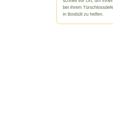
schnell vor Ort, um Ihne
bei Ihrem Türschlossdef
in Bosbüll zu helfen.
l
chiedene Ursachen haben,
u äußeren Einflüssen