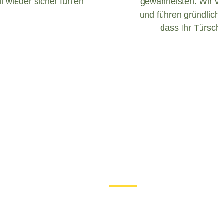
l wieder sicher fühlen
gewährleisten. Wir 
und führen gründlich
dass Ihr Türsch
Was tun bei einem Türschloss D
Wenn Sie in Bosbüll mit ein
ist es wichtig, ruhig zu bl