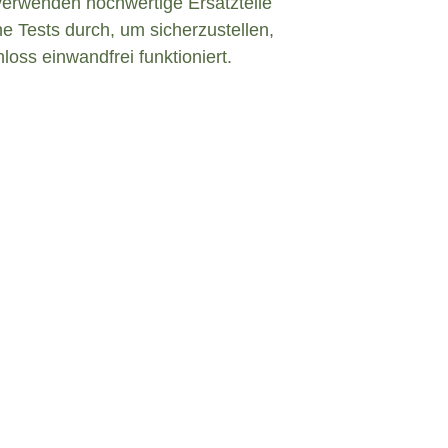
verwenden hochwertige Ersatzteile
e Tests durch, um sicherzustellen,
loss einwandfrei funktioniert.
efekt in Bosbüll?
em defekten Türschloss konfrontiert sind,
eiben und angemessen zu handeln. Hier sind