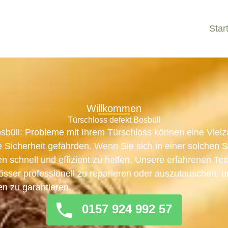
Star
Willkommen
Türschloss defekt Bosbüll
osbüll: Probleme mit Ihrem Türschloss können eine Viel
 Sicherheit gefährden. Wenn Sie sich in einer solchen Si
en schnell und effizient zu helfen. Unsere erfahrenen Te
hlösser professionell zu reparieren oder auszutauschen, 
en zu garantieren.
0157 924 992 57