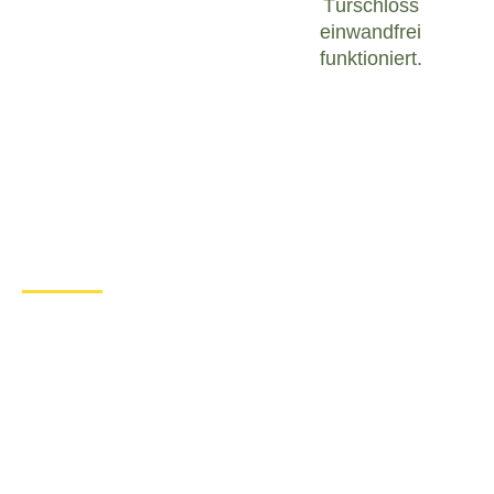
Türschloss
einwandfrei
funktioniert.
Was tun bei einem Türschloss
Defekt in Biburg?
Wenn Sie in Biburg mit einem defekten Türschloss
konfrontiert sind, ist es wichtig, ruhig zu bleiben
und angemessen zu handeln. Hier sind einige
Schritte, die Sie unternehmen können, um das
Problem zu lösen:
Überprüfen Sie den Zustand des
Türschlosses
: Untersuchen Sie das
Türschloss sorgfältig, um festzustellen, ob