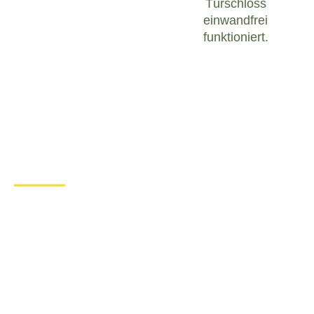
Türschloss
einwandfrei
funktioniert.
Was tun bei einem Türschloss
Defekt in Bestwig?
Wenn Sie in Bestwig mit einem defekten
Türschloss konfrontiert sind, ist es wichtig, ruhig zu
bleiben und angemessen zu handeln. Hier sind
einige Schritte, die Sie unternehmen können, um
das Problem zu lösen:
Überprüfen Sie den Zustand des
Türschlosses
: Untersuchen Sie das
Türschloss sorgfältig, um festzustellen, ob