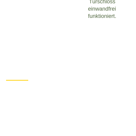
Türschloss
einwandfrei
funktioniert.
Was tun bei einem Türschloss
Defekt in Beschendorf?
Wenn Sie in Beschendorf mit einem defekten
Türschloss konfrontiert sind, ist es wichtig, ruhig zu
bleiben und angemessen zu handeln. Hier sind
einige Schritte, die Sie unternehmen können, um
das Problem zu lösen:
Überprüfen Sie den Zustand des
Türschlosses
: Untersuchen Sie das
Türschloss sorgfältig, um festzustellen, ob