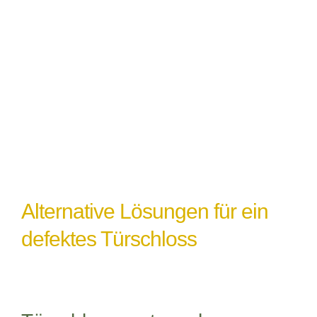
Witterungseinflüsse
: Extremes Wetter
oder Feuchtigkeit können ebenfalls zu
einem Türschlossdefekt führen,
insbesondere wenn das Schloss nicht
ordnungsgemäß abgedichtet oder geschützt
ist.
Alternative Lösungen für ein
defektes Türschloss