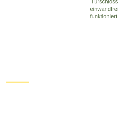
Türschloss
einwandfrei
funktioniert.
Was tun bei einem Türschloss
Defekt in Berzhausen?
Wenn Sie in Berzhausen mit einem defekten
Türschloss konfrontiert sind, ist es wichtig, ruhig zu
bleiben und angemessen zu handeln. Hier sind
einige Schritte, die Sie unternehmen können, um
das Problem zu lösen:
Überprüfen Sie den Zustand des
Türschlosses
: Untersuchen Sie das
Türschloss sorgfältig, um festzustellen, ob