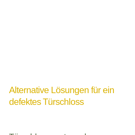
Witterungseinflüsse
: Extremes Wetter
oder Feuchtigkeit können ebenfalls zu
einem Türschlossdefekt führen,
insbesondere wenn das Schloss nicht
ordnungsgemäß abgedichtet oder geschützt
ist.
Alternative Lösungen für ein
defektes Türschloss