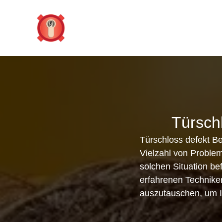
Zum
Inhalt
springen
Türschl
Türschloss defekt Be
Vielzahl von Problem
solchen Situation bef
erfahrenen Techniker 
auszutauschen, um I