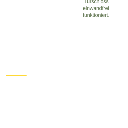
Türschloss
einwandfrei
funktioniert.
Was tun bei einem Türschloss
Defekt in Bernkastel-Kues?
Wenn Sie in Bernkastel-Kues mit einem defekten
Türschloss konfrontiert sind, ist es wichtig, ruhig zu
bleiben und angemessen zu handeln. Hier sind
einige Schritte, die Sie unternehmen können, um
das Problem zu lösen:
Überprüfen Sie den Zustand des
Türschlosses
: Untersuchen Sie das
Türschloss sorgfältig, um festzustellen, ob