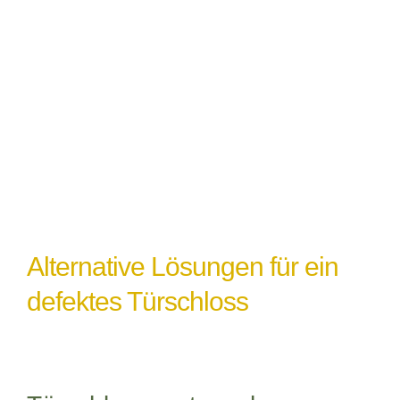
Witterungseinflüsse
: Extremes Wetter
oder Feuchtigkeit können ebenfalls zu
einem Türschlossdefekt führen,
insbesondere wenn das Schloss nicht
ordnungsgemäß abgedichtet oder geschützt
ist.
Alternative Lösungen für ein
defektes Türschloss