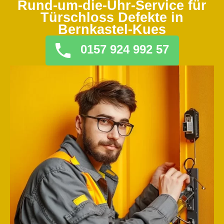
Rund-um-die-Uhr-Service für
Türschloss Defekte in
Bernkastel-Kues
0157 924 992 57