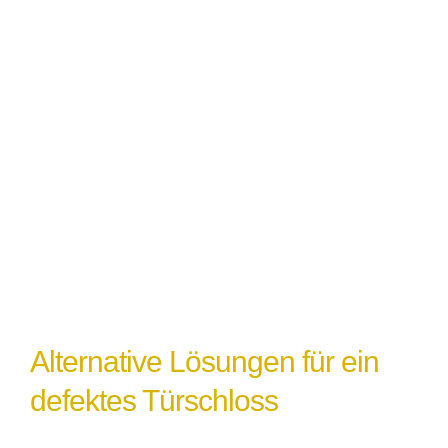
Schlosses führen und erfordert
möglicherweise einen Austausch.
Witterungseinflüsse
: Extremes Wetter
oder Feuchtigkeit können ebenfalls zu
einem Türschlossdefekt führen,
insbesondere wenn das Schloss nicht
ordnungsgemäß abgedichtet oder geschützt
ist.
Alternative Lösungen für ein
defektes Türschloss