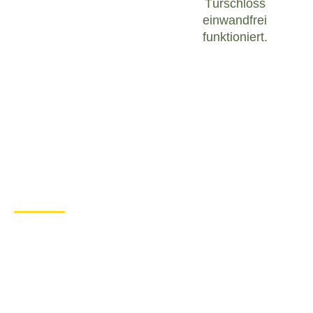
Türschloss
einwandfrei
funktioniert.
Was tun bei einem Türschloss
Defekt in Bermersheim b.
Worms?
Wenn Sie in Bermersheim b. Worms mit einem
defekten Türschloss konfrontiert sind, ist es
wichtig, ruhig zu bleiben und angemessen zu
handeln. Hier sind einige Schritte, die Sie
unternehmen können, um das Problem zu lösen:
Überprüfen Sie den Zustand des