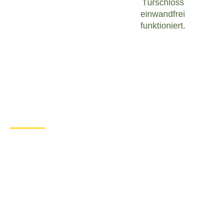
Türschloss
einwandfrei
funktioniert.
Was tun bei einem Türschloss
Defekt in Berlingen?
Wenn Sie in Berlingen mit einem defekten
Türschloss konfrontiert sind, ist es wichtig, ruhig zu
bleiben und angemessen zu handeln. Hier sind
einige Schritte, die Sie unternehmen können, um
das Problem zu lösen:
Überprüfen Sie den Zustand des
Türschlosses
: Untersuchen Sie das
Türschloss sorgfältig, um festzustellen, ob