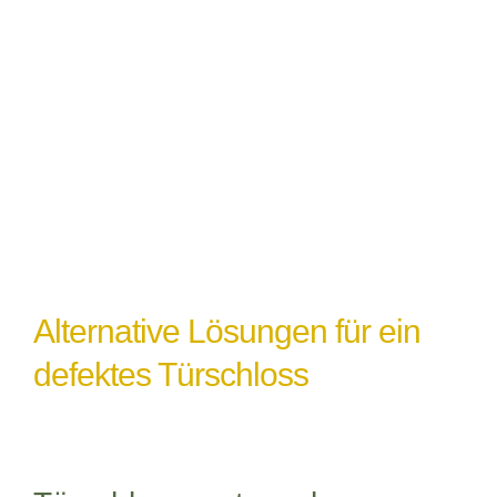
Witterungseinflüsse
: Extremes Wetter
oder Feuchtigkeit können ebenfalls zu
einem Türschlossdefekt führen,
insbesondere wenn das Schloss nicht
ordnungsgemäß abgedichtet oder geschützt
ist.
Alternative Lösungen für ein
defektes Türschloss