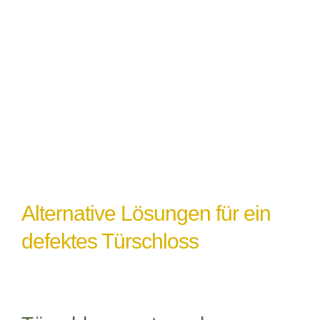
Witterungseinflüsse
: Extremes Wetter
oder Feuchtigkeit können ebenfalls zu
einem Türschlossdefekt führen,
insbesondere wenn das Schloss nicht
ordnungsgemäß abgedichtet oder geschützt
ist.
Alternative Lösungen für ein
defektes Türschloss