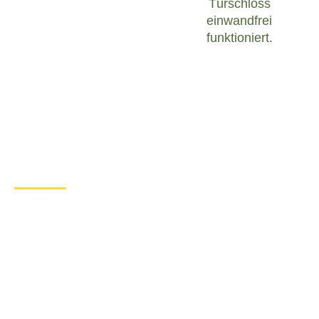
Türschloss
einwandfrei
funktioniert.
Was tun bei einem Türschloss
Defekt in Berkheim?
Wenn Sie in Berkheim mit einem defekten
Türschloss konfrontiert sind, ist es wichtig, ruhig zu
bleiben und angemessen zu handeln. Hier sind
einige Schritte, die Sie unternehmen können, um
das Problem zu lösen:
Überprüfen Sie den Zustand des
Türschlosses
: Untersuchen Sie das
Türschloss sorgfältig, um festzustellen, ob