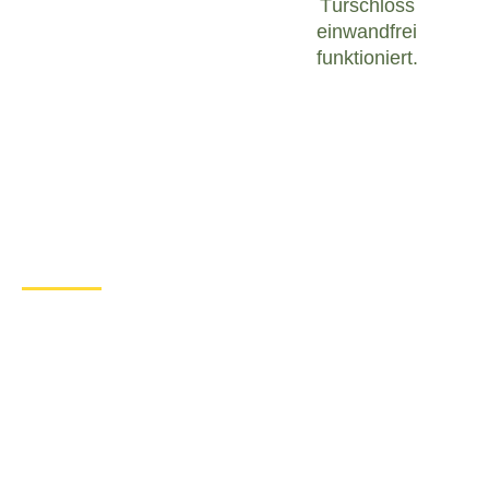
Türschloss
einwandfrei
funktioniert.
Was tun bei einem Türschloss
Defekt in Berka v.d. Hainich?
Wenn Sie in Berka v.d. Hainich mit einem defekten
Türschloss konfrontiert sind, ist es wichtig, ruhig zu
bleiben und angemessen zu handeln. Hier sind
einige Schritte, die Sie unternehmen können, um
das Problem zu lösen:
Überprüfen Sie den Zustand des
Türschlosses
: Untersuchen Sie das
Türschloss sorgfältig, um festzustellen, ob