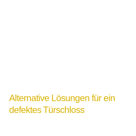
möglicherweise einen Austausch.
Witterungseinflüsse
: Extremes Wetter
oder Feuchtigkeit können ebenfalls zu
einem Türschlossdefekt führen,
insbesondere wenn das Schloss nicht
ordnungsgemäß abgedichtet oder geschützt
ist.
Alternative Lösungen für ein
defektes Türschloss