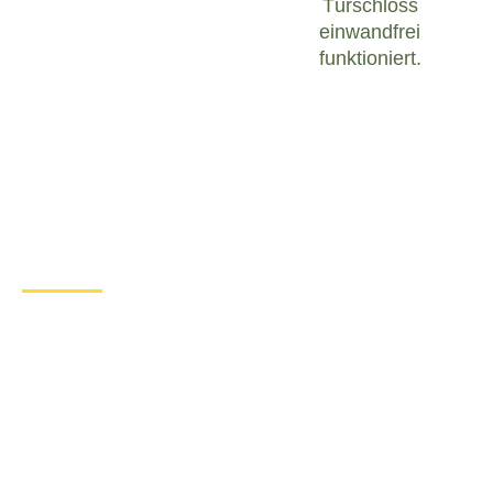
Türschloss
einwandfrei
funktioniert.
Was tun bei einem Türschloss
Defekt in Bennhausen?
Wenn Sie in Bennhausen mit einem defekten
Türschloss konfrontiert sind, ist es wichtig, ruhig zu
bleiben und angemessen zu handeln. Hier sind
einige Schritte, die Sie unternehmen können, um
das Problem zu lösen:
Überprüfen Sie den Zustand des
Türschlosses
: Untersuchen Sie das
Türschloss sorgfältig, um festzustellen, ob