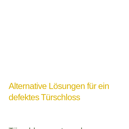
Witterungseinflüsse
: Extremes Wetter
oder Feuchtigkeit können ebenfalls zu
einem Türschlossdefekt führen,
insbesondere wenn das Schloss nicht
ordnungsgemäß abgedichtet oder geschützt
ist.
Alternative Lösungen für ein
defektes Türschloss