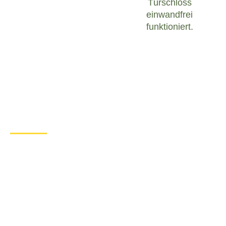
Türschloss
einwandfrei
funktioniert.
Was tun bei einem Türschloss
Defekt in Beendorf?
Wenn Sie in Beendorf mit einem defekten
Türschloss konfrontiert sind, ist es wichtig, ruhig zu
bleiben und angemessen zu handeln. Hier sind
einige Schritte, die Sie unternehmen können, um
das Problem zu lösen:
Überprüfen Sie den Zustand des
Türschlosses
: Untersuchen Sie das
Türschloss sorgfältig, um festzustellen, ob