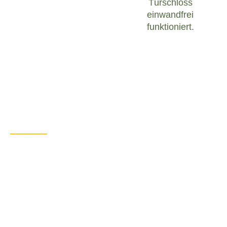
Türschloss
einwandfrei
funktioniert.
Was tun bei einem Türschloss
Defekt in Beckingen?
Wenn Sie in Beckingen mit einem defekten
Türschloss konfrontiert sind, ist es wichtig, ruhig zu
bleiben und angemessen zu handeln. Hier sind
einige Schritte, die Sie unternehmen können, um
das Problem zu lösen:
Überprüfen Sie den Zustand des
Türschlosses
: Untersuchen Sie das
Türschloss sorgfältig, um festzustellen, ob