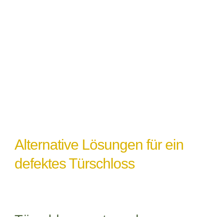
Witterungseinflüsse
: Extremes Wetter
oder Feuchtigkeit können ebenfalls zu
einem Türschlossdefekt führen,
insbesondere wenn das Schloss nicht
ordnungsgemäß abgedichtet oder geschützt
ist.
Alternative Lösungen für ein
defektes Türschloss