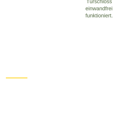
Türschloss
einwandfrei
funktioniert.
Was tun bei einem Türschloss
Defekt in Becheln?
Wenn Sie in Becheln mit einem defekten
Türschloss konfrontiert sind, ist es wichtig, ruhig zu
bleiben und angemessen zu handeln. Hier sind
einige Schritte, die Sie unternehmen können, um
das Problem zu lösen:
Überprüfen Sie den Zustand des
Türschlosses
: Untersuchen Sie das
Türschloss sorgfältig, um festzustellen, ob