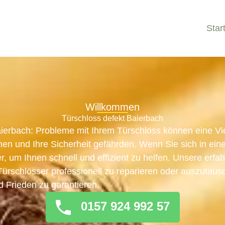
Star
Willkommen
Türschloss defekt Baierbach
aierbach: Probleme mit Ihrem Türschloss können eine Vi
n und Ihre Sicherheit gefährden. Wenn Sie sich in eine
er, um Ihnen schnell und effizient zu helfen. Unsere erf
, Türschlösser professionell zu reparieren oder auszutau
d Frieden zu garantieren.
0157 924 992 57