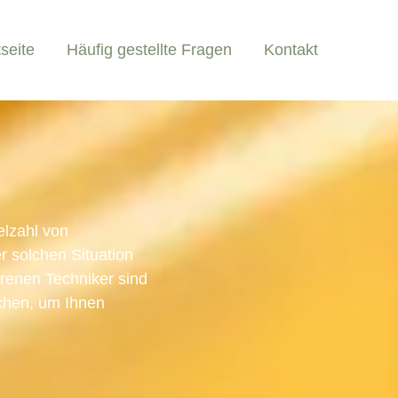
tseite
Häufig gestellte Fragen
Kontakt
elzahl von
r solchen Situation
ahrenen Techniker sind
schen, um Ihnen