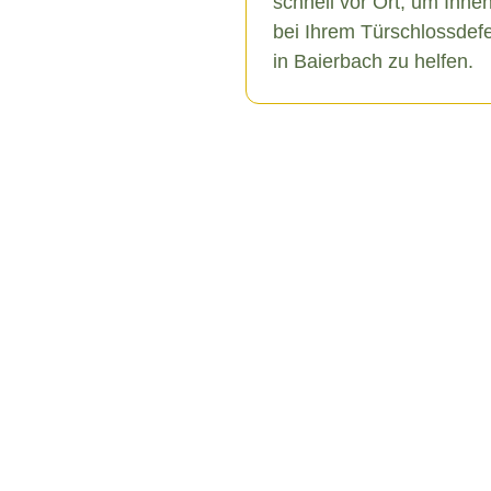
schnell vor Ort, um Ihne
bei Ihrem Türschlossdef
in Baierbach zu helfen.
bach
erschiedene Ursachen haben,
u äußeren Einflüssen