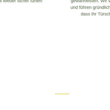
l wieder sicher fühlen
gewährleisten. Wir 
und führen gründlich
dass Ihr Türsch
Was tun bei einem Türschloss 
Wenn Sie in Baierbach mit e
ist es wichtig, ruhig zu bl