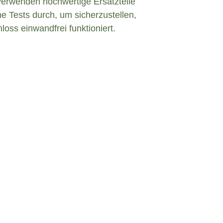
verwenden hochwertige Ersatzteile
e Tests durch, um sicherzustellen,
loss einwandfrei funktioniert.
Defekt in Baierbach?
inem defekten Türschloss konfrontiert sind,
eiben und angemessen zu handeln. Hier sind