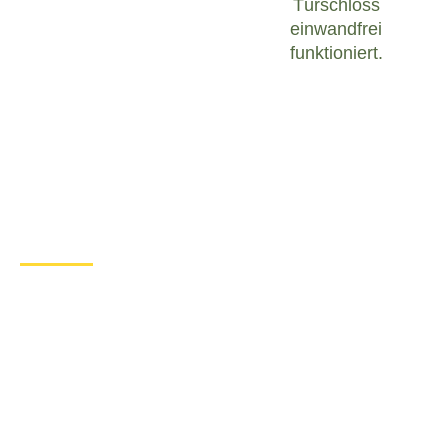
Türschloss
einwandfrei
funktioniert.
Was tun bei einem Türschloss
Defekt in Badenhard?
Wenn Sie in Badenhard mit einem defekten
Türschloss konfrontiert sind, ist es wichtig, ruhig zu
bleiben und angemessen zu handeln. Hier sind
einige Schritte, die Sie unternehmen können, um
das Problem zu lösen:
Überprüfen Sie den Zustand des
Türschlosses
: Untersuchen Sie das
Türschloss sorgfältig, um festzustellen, ob