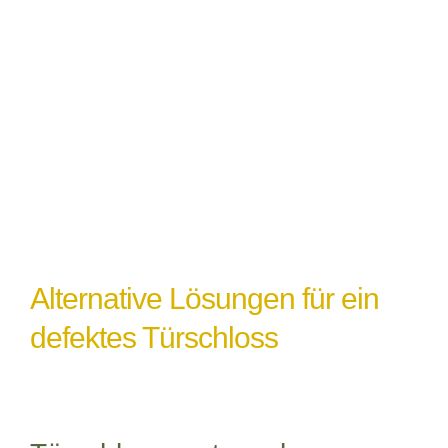
Witterungseinflüsse
: Extremes Wetter
oder Feuchtigkeit können ebenfalls zu
einem Türschlossdefekt führen,
insbesondere wenn das Schloss nicht
ordnungsgemäß abgedichtet oder geschützt
ist.
Alternative Lösungen für ein
defektes Türschloss