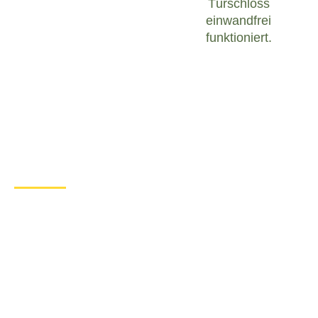
Türschloss
einwandfrei
funktioniert.
Was tun bei einem Türschloss
Defekt in Bad Sülze?
Wenn Sie in Bad Sülze mit einem defekten
Türschloss konfrontiert sind, ist es wichtig, ruhig zu
bleiben und angemessen zu handeln. Hier sind
einige Schritte, die Sie unternehmen können, um
das Problem zu lösen:
Überprüfen Sie den Zustand des
Türschlosses
: Untersuchen Sie das
Türschloss sorgfältig, um festzustellen, ob