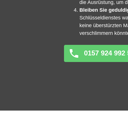
die Ausrüstung, um da
Bleiben Sie geduldi
Schlüsseldienstes war
keine überstürzten 
verschlimmern könnt
0157 924 992 