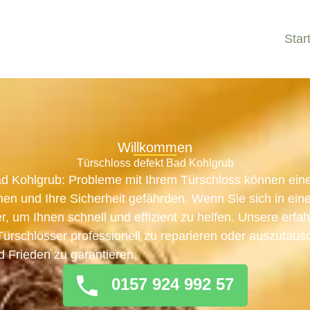
Star
Willkommen
Türschloss defekt Bad Kohlgrub
ad Kohlgrub: Probleme mit Ihrem Türschloss können eine
n und Ihre Sicherheit gefährden. Wenn Sie sich in eine
er, um Ihnen schnell und effizient zu helfen. Unsere erf
, Türschlösser professionell zu reparieren oder auszutau
d Frieden zu garantieren.
0157 924 992 57