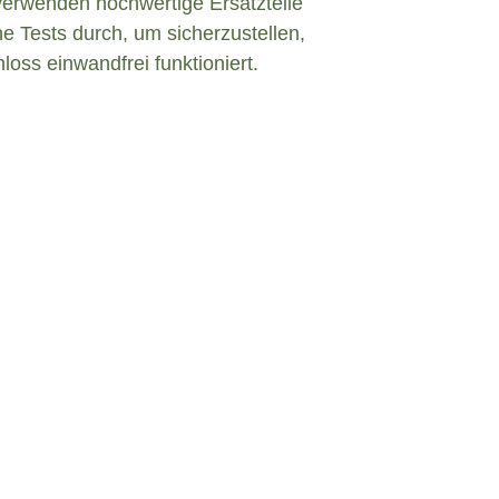
verwenden hochwertige Ersatzteile
e Tests durch, um sicherzustellen,
loss einwandfrei funktioniert.
Defekt in Bad Kohlgrub?
t einem defekten Türschloss konfrontiert
 zu bleiben und angemessen zu handeln. Hier