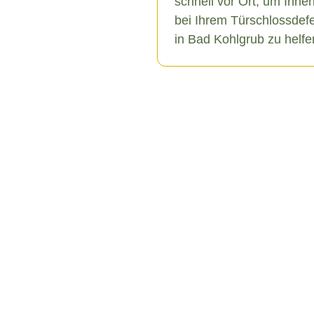
schnell vor Ort, um Ihne
bei Ihrem Türschlossdef
in Bad Kohlgrub zu helfe
ohlgrub
n verschiedene Ursachen
s hin zu äußeren