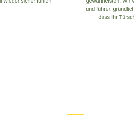
l wieder sicher fühlen
gewährleisten. Wir 
und führen gründlich
dass Ihr Türsch
Was tun bei einem Türschloss 
Wenn Sie in Bad Kohlgrub mi
sind, ist es wichtig, ruhig