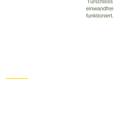
Türschloss
einwandfrei
funktioniert.
Was tun bei einem Türschloss
Defekt in Axstedt?
Wenn Sie in Axstedt mit einem defekten
Türschloss konfrontiert sind, ist es wichtig, ruhig zu
bleiben und angemessen zu handeln. Hier sind
einige Schritte, die Sie unternehmen können, um
das Problem zu lösen:
Überprüfen Sie den Zustand des
Türschlosses
: Untersuchen Sie das
Türschloss sorgfältig, um festzustellen, ob