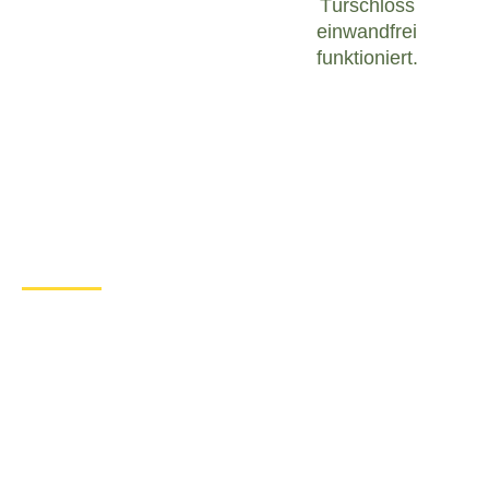
Türschloss
einwandfrei
funktioniert.
Was tun bei einem Türschloss
Defekt in Aulendorf?
Wenn Sie in Aulendorf mit einem defekten
Türschloss konfrontiert sind, ist es wichtig, ruhig zu
bleiben und angemessen zu handeln. Hier sind
einige Schritte, die Sie unternehmen können, um
das Problem zu lösen:
Überprüfen Sie den Zustand des
Türschlosses
: Untersuchen Sie das
Türschloss sorgfältig, um festzustellen, ob