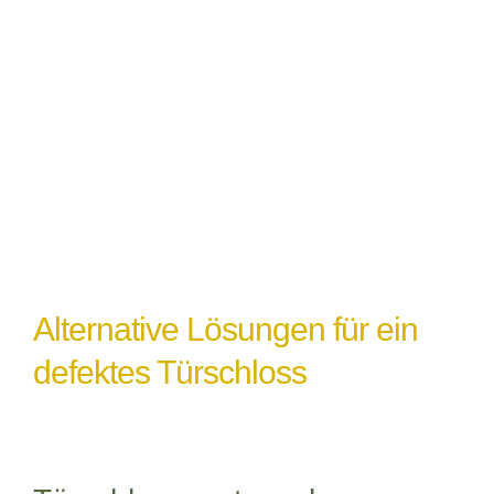
Witterungseinflüsse
: Extremes Wetter
oder Feuchtigkeit können ebenfalls zu
einem Türschlossdefekt führen,
insbesondere wenn das Schloss nicht
ordnungsgemäß abgedichtet oder geschützt
ist.
Alternative Lösungen für ein
defektes Türschloss