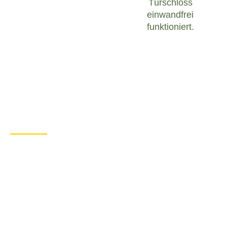
Türschloss
einwandfrei
funktioniert.
Was tun bei einem Türschloss
Defekt in Augustusburg?
Wenn Sie in Augustusburg mit einem defekten
Türschloss konfrontiert sind, ist es wichtig, ruhig zu
bleiben und angemessen zu handeln. Hier sind
einige Schritte, die Sie unternehmen können, um
das Problem zu lösen:
Überprüfen Sie den Zustand des
Türschlosses
: Untersuchen Sie das
Türschloss sorgfältig, um festzustellen, ob