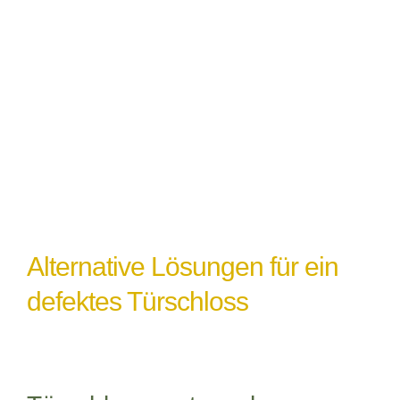
Witterungseinflüsse
: Extremes Wetter
oder Feuchtigkeit können ebenfalls zu
einem Türschlossdefekt führen,
insbesondere wenn das Schloss nicht
ordnungsgemäß abgedichtet oder geschützt
ist.
Alternative Lösungen für ein
defektes Türschloss