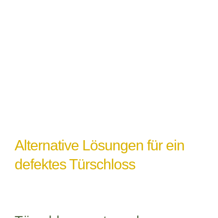
Witterungseinflüsse
: Extremes Wetter
oder Feuchtigkeit können ebenfalls zu
einem Türschlossdefekt führen,
insbesondere wenn das Schloss nicht
ordnungsgemäß abgedichtet oder geschützt
ist.
Alternative Lösungen für ein
defektes Türschloss