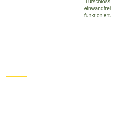
Türschloss
einwandfrei
funktioniert.
Was tun bei einem Türschloss
Defekt in Auenwald?
Wenn Sie in Auenwald mit einem defekten
Türschloss konfrontiert sind, ist es wichtig, ruhig zu
bleiben und angemessen zu handeln. Hier sind
einige Schritte, die Sie unternehmen können, um
das Problem zu lösen:
Überprüfen Sie den Zustand des
Türschlosses
: Untersuchen Sie das
Türschloss sorgfältig, um festzustellen, ob