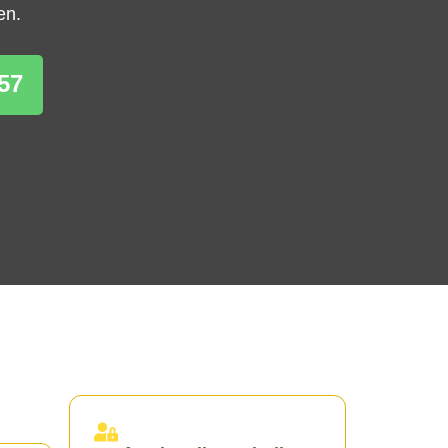
en.
57