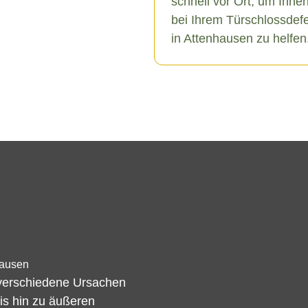
schnell vor Ort, um Ihne
bei Ihrem Türschlossdef
in Attenhausen zu helfen
hausen
 verschiedene Ursachen
s hin zu äußeren