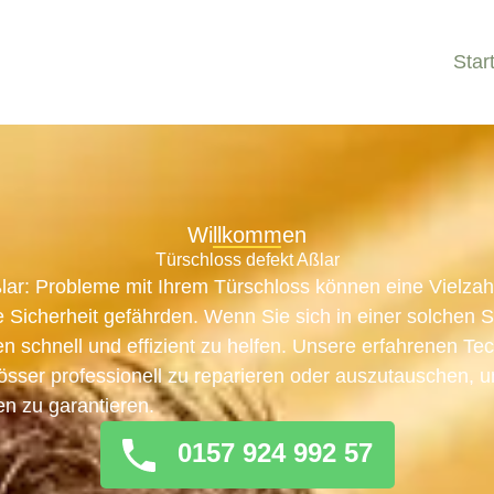
Star
Willkommen
Türschloss defekt Aßlar
ßlar: Probleme mit Ihrem Türschloss können eine Vielza
 Sicherheit gefährden. Wenn Sie sich in einer solchen Si
en schnell und effizient zu helfen. Unsere erfahrenen Te
hlösser professionell zu reparieren oder auszutauschen, 
en zu garantieren.
0157 924 992 57