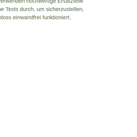
verwenden hochwertige Ersatzteile
e Tests durch, um sicherzustellen,
loss einwandfrei funktioniert.
efekt in Aßlar?
defekten Türschloss konfrontiert sind, ist
n und angemessen zu handeln. Hier sind