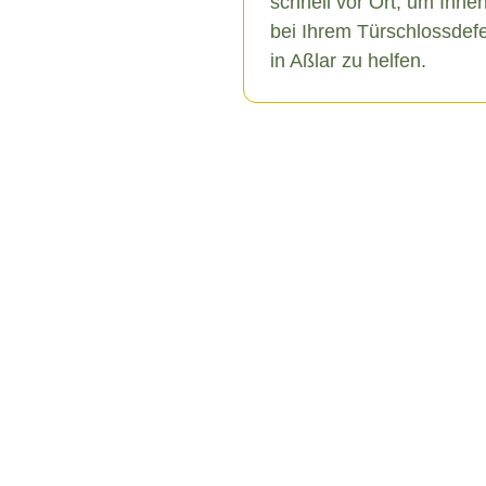
schnell vor Ort, um Ihne
bei Ihrem Türschlossdef
in Aßlar zu helfen.
iedene Ursachen haben, die
ßeren Einflüssen reichen.