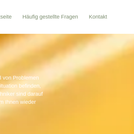
tseite
Häufig gestellte Fragen
Kontakt
hl von Problemen
tuation befinden,
chniker sind darauf
um Ihnen wieder