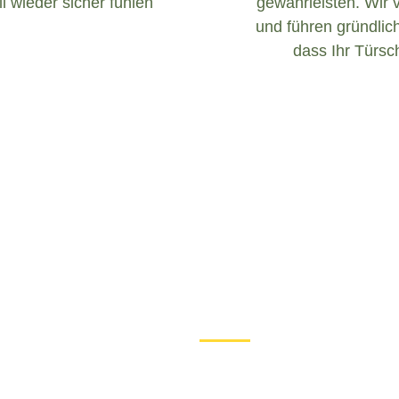
l wieder sicher fühlen
gewährleisten. Wir 
und führen gründlich
dass Ihr Türsch
Was tun bei einem Türschloss D
Wenn Sie in Aßlar mit einem 
es wichtig, ruhig zu bleibe