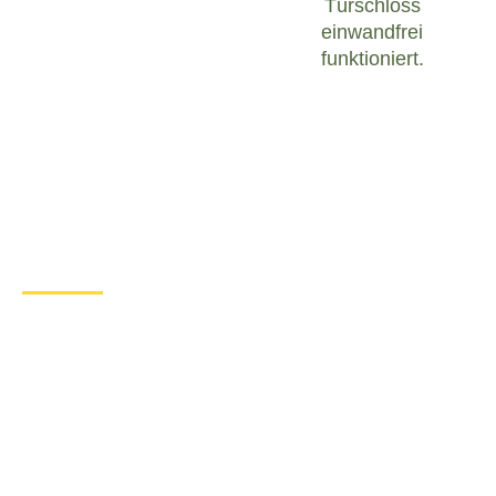
Türschloss
einwandfrei
funktioniert.
Was tun bei einem Türschloss
Defekt in Asperg?
Wenn Sie in Asperg mit einem defekten Türschloss
konfrontiert sind, ist es wichtig, ruhig zu bleiben
und angemessen zu handeln. Hier sind einige
Schritte, die Sie unternehmen können, um das
Problem zu lösen:
Überprüfen Sie den Zustand des
Türschlosses
: Untersuchen Sie das
Türschloss sorgfältig, um festzustellen, ob