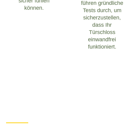
sicher fühlen
führen gründliche
können.
Tests durch, um
sicherzustellen,
dass Ihr
Türschloss
einwandfrei
funktioniert.
Was tun bei einem Türschloss
Defekt in Asendorf b.
Bruchhausen-Vilsen?
Wenn Sie in Asendorf b. Bruchhausen-Vilsen mit
einem defekten Türschloss konfrontiert sind, ist es