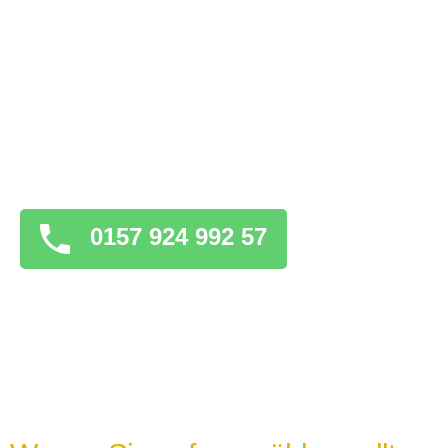
kontaktieren. Diese Experten verfügen über
das Fachwissen und die Ausrüstung, um
das Problem schnell und effizient zu lösen.
Bleiben Sie geduldig
: Während Sie auf die
Ankunft des Schlüsseldienstes warten, ist
es wichtig, geduldig zu bleiben und keine
überstürzten Maßnahmen zu ergreifen, die
das Problem verschlimmern könnten.
0157 924 992 57