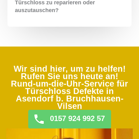
Türschloss zu reparieren oder
auszutauschen?
Wir sind hier, um zu helfen!
Rufen Sie uns heute an!
Rund-um-die-Uhr-Service für
Türschloss Defekte in
Asendorf b. Bruchhausen-
Vilsen
0157 924 992 57