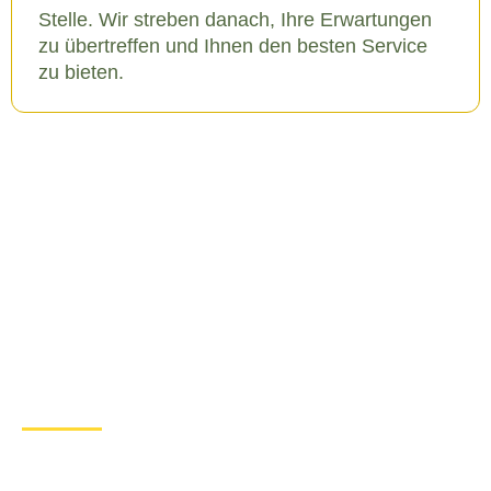
Stelle. Wir streben danach, Ihre Erwartungen
zu übertreffen und Ihnen den besten Service
zu bieten.
Die Ursachen für ein
Türschloss Defekt in Asendorf
b. Bruchhausen-Vilsen
Ein Türschlossdefekt in Asendorf b. Bruchhausen-
Vilsen kann verschiedene Ursachen haben, die