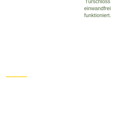
Türschloss
einwandfrei
funktioniert.
Was tun bei einem Türschloss
Defekt in Annaburg?
Wenn Sie in Annaburg mit einem defekten
Türschloss konfrontiert sind, ist es wichtig, ruhig zu
bleiben und angemessen zu handeln. Hier sind
einige Schritte, die Sie unternehmen können, um
das Problem zu lösen:
Überprüfen Sie den Zustand des
Türschlosses
: Untersuchen Sie das
Türschloss sorgfältig, um festzustellen, ob