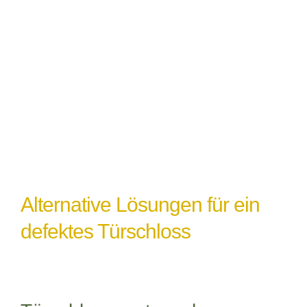
Witterungseinflüsse
: Extremes Wetter
oder Feuchtigkeit können ebenfalls zu
einem Türschlossdefekt führen,
insbesondere wenn das Schloss nicht
ordnungsgemäß abgedichtet oder geschützt
ist.
Alternative Lösungen für ein
defektes Türschloss