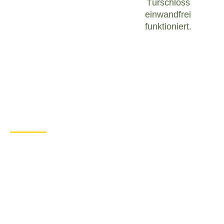
Türschloss
einwandfrei
funktioniert.
Was tun bei einem Türschloss
Defekt in Anklam?
Wenn Sie in Anklam mit einem defekten
Türschloss konfrontiert sind, ist es wichtig, ruhig zu
bleiben und angemessen zu handeln. Hier sind
einige Schritte, die Sie unternehmen können, um
das Problem zu lösen:
Überprüfen Sie den Zustand des
Türschlosses
: Untersuchen Sie das
Türschloss sorgfältig, um festzustellen, ob