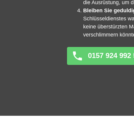
die Ausrüstung, um da
Bleiben Sie geduldi
Schlüsseldienstes war
keine überstürzten 
verschlimmern könnt
0157 924 992 