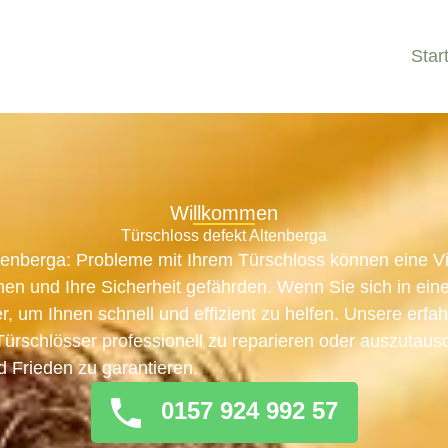
Star
Willkommen
Türschloss defekt Altenberga
tenberga: Probleme mit Ihrem Türschloss können eine Vi
n und Ihre Sicherheit gefährden. Wenn Sie sich in eine
er, um Ihnen schnell und effizient zu helfen. Unsere erf
, Türschlösser professionell zu reparieren oder auszutau
d Frieden zu garantieren.
0157 924 992 57