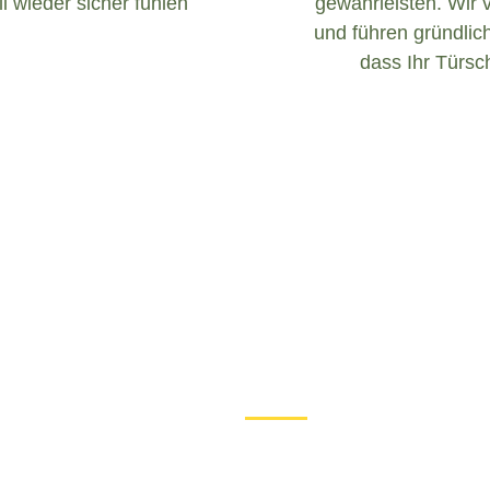
l wieder sicher fühlen
gewährleisten. Wir 
und führen gründlich
dass Ihr Türsch
Was tun bei einem Türschloss D
Wenn Sie in Altenberga mit 
sind, ist es wichtig, ruhig