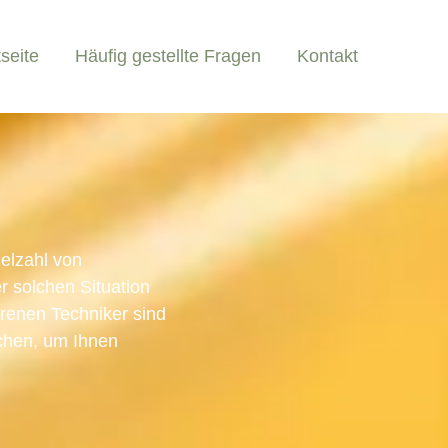
tseite
Häufig gestellte Fragen
Kontakt
elzahl von
r solchen Situation
ahrenen Techniker sind
schen, um Ihnen