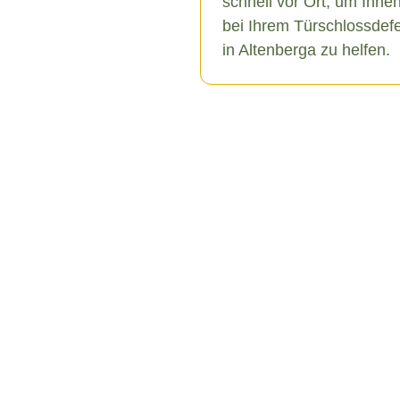
schnell vor Ort, um Ihne
bei Ihrem Türschlossdef
in Altenberga zu helfen.
berga
verschiedene Ursachen
s hin zu äußeren