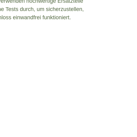
verwenden hochwertige Ersatzteile
e Tests durch, um sicherzustellen,
loss einwandfrei funktioniert.
efekt in Altenberga?
einem defekten Türschloss konfrontiert
 zu bleiben und angemessen zu handeln. Hier