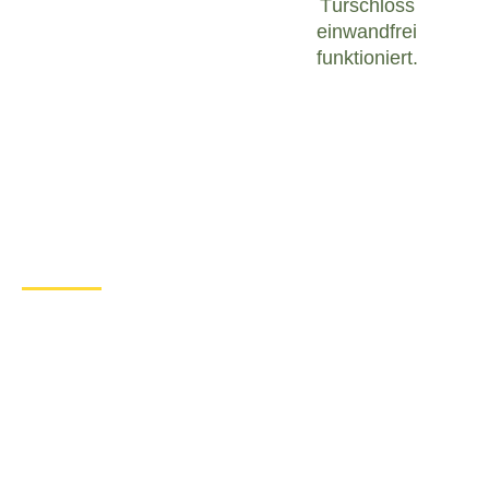
Türschloss
einwandfrei
funktioniert.
Was tun bei einem Türschloss
Defekt in Alpenrod?
Wenn Sie in Alpenrod mit einem defekten
Türschloss konfrontiert sind, ist es wichtig, ruhig zu
bleiben und angemessen zu handeln. Hier sind
einige Schritte, die Sie unternehmen können, um
das Problem zu lösen:
Überprüfen Sie den Zustand des
Türschlosses
: Untersuchen Sie das
Türschloss sorgfältig, um festzustellen, ob