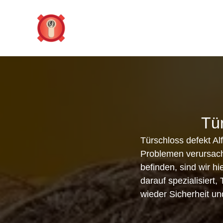
Zum
Inhalt
springen
Tür
Türschloss defekt Al
Problemen verursache
befinden, sind wir hi
darauf spezialisiert
wieder Sicherheit un