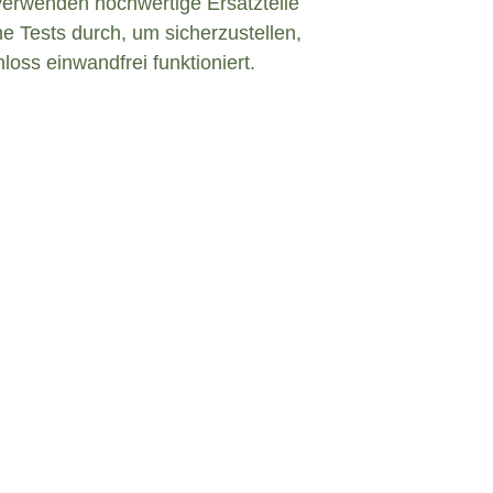
verwenden hochwertige Ersatzteile
e Tests durch, um sicherzustellen,
loss einwandfrei funktioniert.
Defekt in Aidhausen?
inem defekten Türschloss konfrontiert
 zu bleiben und angemessen zu handeln. Hier