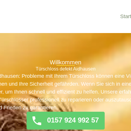
Star
Willkommen
Türschloss defekt Aidhausen
idhausen: Probleme mit Ihrem Türschloss können eine Vi
n und Ihre Sicherheit gefährden. Wenn Sie sich in eine
er, um Ihnen schnell und effizient zu helfen. Unsere erf
, Türschlösser professionell zu reparieren oder auszutau
d Frieden zu garantieren.
0157 924 992 57