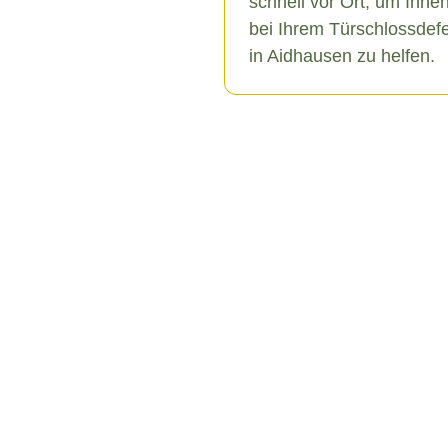
schnell vor Ort, um Ihne
bei Ihrem Türschlossdef
in Aidhausen zu helfen.
usen
erschiedene Ursachen
s hin zu äußeren