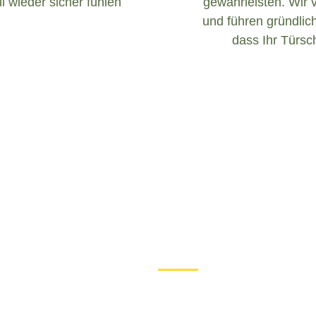
l wieder sicher fühlen
gewährleisten. Wir 
und führen gründlich
dass Ihr Türsch
Was tun bei einem Türschloss 
Wenn Sie in Aidhausen mit e
sind, ist es wichtig, ruhig