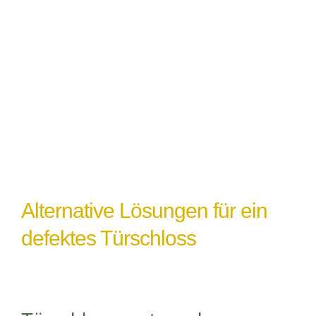
Witterungseinflüsse
: Extremes Wetter
oder Feuchtigkeit können ebenfalls zu
einem Türschlossdefekt führen,
insbesondere wenn das Schloss nicht
ordnungsgemäß abgedichtet oder geschützt
ist.
Alternative Lösungen für ein
defektes Türschloss