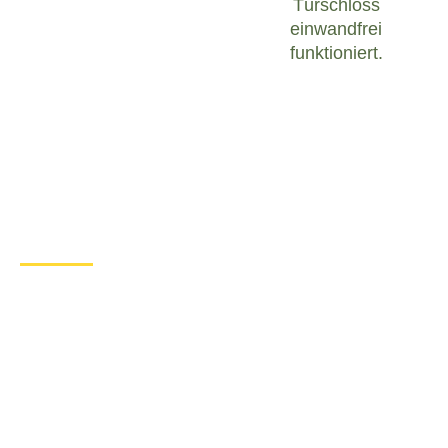
Türschloss
einwandfrei
funktioniert.
Was tun bei einem Türschloss
Defekt in Affinghausen?
Wenn Sie in Affinghausen mit einem defekten
Türschloss konfrontiert sind, ist es wichtig, ruhig zu
bleiben und angemessen zu handeln. Hier sind
einige Schritte, die Sie unternehmen können, um
das Problem zu lösen:
Überprüfen Sie den Zustand des
Türschlosses
: Untersuchen Sie das
Türschloss sorgfältig, um festzustellen, ob